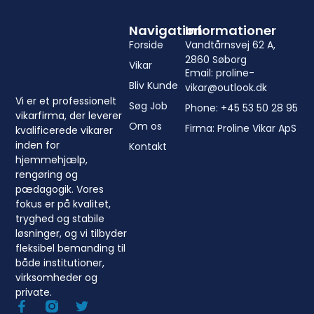
Navigation
Informationer
Forside
Vandtårnsvej 62 A,
2860 Søborg
Vikar
Email: proline-
Bliv Kunde
vikar@outlook.dk
Vi er et professionelt
Søg Job
Phone: +45 53 50 28 95
vikarfirma, der leverer
Om os
Firma: Proline Vikar ApS
kvalificerede vikarer
inden for
Kontakt
hjemmehjælp,
rengøring og
pædagogik. Vores
fokus er på kvalitet,
tryghed og stabile
løsninger, og vi tilbyder
fleksibel bemanding til
både institutioner,
virksomheder og
private.