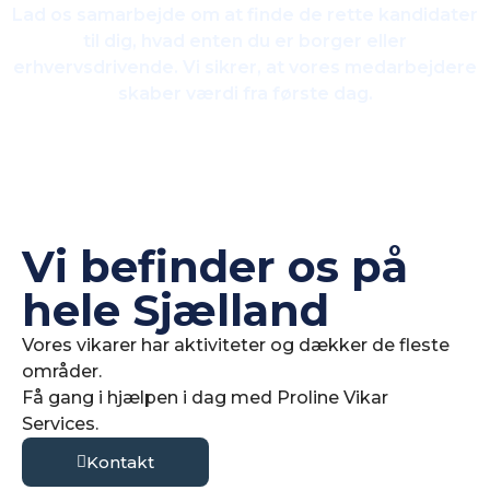
Lad os samarbejde om at finde de rette kandidater
til dig, hvad enten du er borger eller
erhvervsdrivende. Vi sikrer, at vores medarbejdere
skaber værdi fra første dag.
Kontakt os
Vi befinder os på
hele Sjælland
Vores vikarer har aktiviteter og dækker de fleste
områder.
Få gang i hjælpen i dag med Proline Vikar
Services.
Kontakt