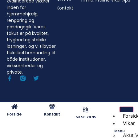
Firma: Proline Vikar ApS
kvalificerede vikarer
inden for
Kontakt
hjemmehjælp,
rengøring og
pædagogik. Vores
fokus er på kvalitet,
tryghed og stabile
løsninger, og vi tilbyder
fleksibel bemanding til
både institutioner,
virksomheder og
private.
Forside
Kontakt
Forsid
53 50 28 95
Vikar
Menu
Akut V